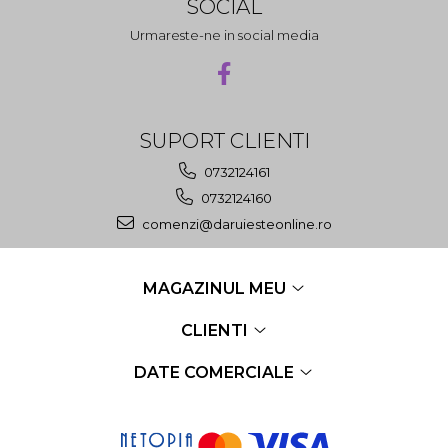
SOCIAL
Urmareste-ne in social media
SUPORT CLIENTI
0732124161
0732124160
comenzi@daruiesteonline.ro
MAGAZINUL MEU
CLIENTI
DATE COMERCIALE