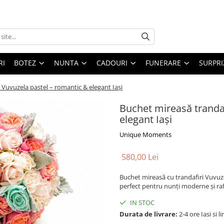
RI
BOTEZ
NUNTA
CADOURI
FUNERARE
SURPRI
 Vuvuzela pastel – romantic & elegant Iași
Buchet mireasă trandaf
elegant Iași
Unique Moments
580,00 Lei
Buchet mireasă cu trandafiri Vuvuzela
perfect pentru nunți moderne și raf
IN STOC
Durata de livrare:
2-4 ore Iasi si l