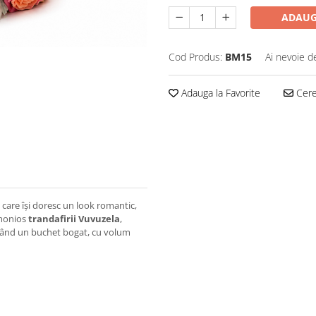
ADAUG
Cod Produs:
BM15
Ai nevoie d
Adauga la Favorite
Cere 
care își doresc un look romantic,
rmonios
trandafirii Vuvuzela
,
ltând un buchet bogat, cu volum