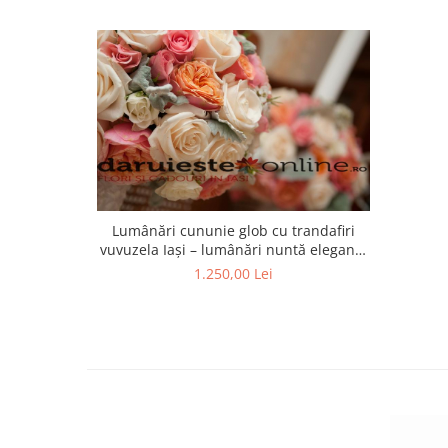
Lumânări cununie glob cu trandafiri
vuvuzela Iași – lumânări nuntă elegante
pentru nașă și mireasă
1.250,00 Lei