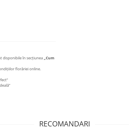
t disponibile în secțiunea
„Cum
ițiilor florăriei online.
fect”
ideală”
RECOMANDARI