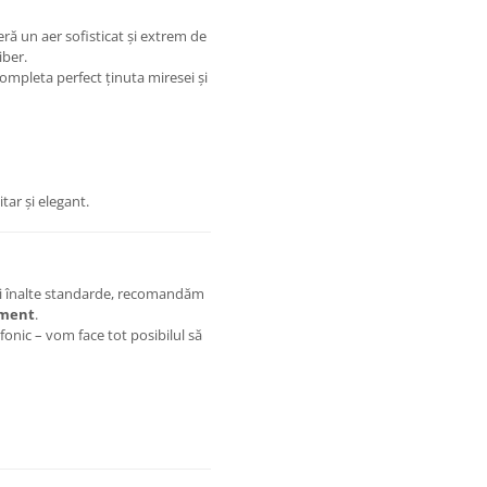
feră un aer sofisticat și extrem de
iber.
completa perfect ținuta miresei și
itar și elegant.
mai înalte standarde, recomandăm
iment
.
onic – vom face tot posibilul să