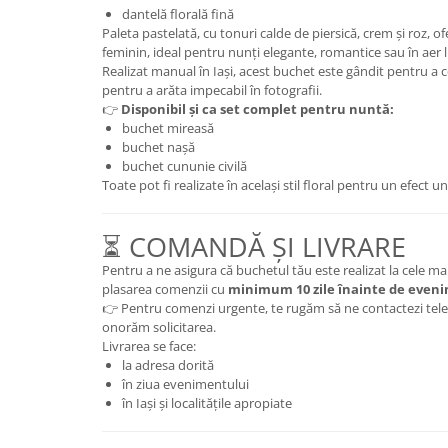
dantelă florală fină
Paleta pastelată, cu tonuri calde de piersică, crem și roz, o
feminin, ideal pentru nunți elegante, romantice sau în aer l
Realizat manual în Iași, acest buchet este gândit pentru a 
pentru a arăta impecabil în fotografii.
👉
Disponibil și ca set complet pentru nuntă:
buchet mireasă
buchet nașă
buchet cununie civilă
Toate pot fi realizate în același stil floral pentru un efect un
⏳ COMANDĂ ȘI LIVRARE
Pentru a ne asigura că buchetul tău este realizat la cele 
plasarea comenzii cu
minimum 10 zile înainte de even
👉 Pentru comenzi urgente, te rugăm să ne contactezi telef
onorăm solicitarea.
Livrarea se face:
la adresa dorită
în ziua evenimentului
în Iași și localitățile apropiate