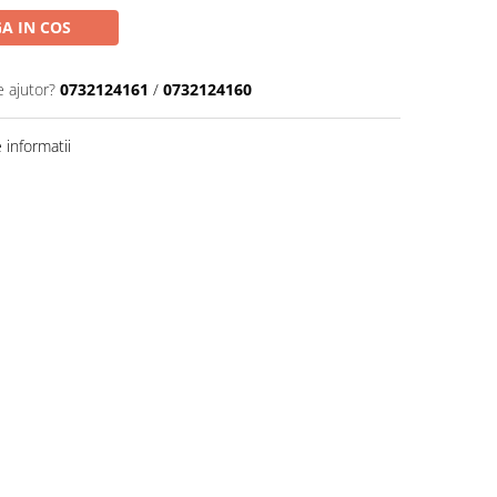
A IN COS
e ajutor?
0732124161
/
0732124160
informatii