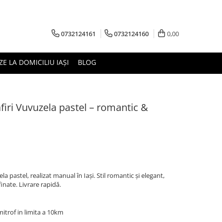
0732124161
0732124160
0,00
ZE LA DOMICILIU IAȘI
BLOG
iri Vuvuzela pastel – romantic &
 pastel, realizat manual în Iași. Stil romantic și elegant,
inate. Livrare rapidă.
imitrof in limita a 10km