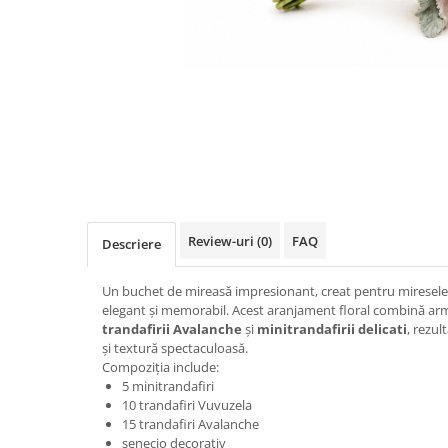
Review-uri
(0)
FAQ
Descriere
Un buchet de mireasă impresionant, creat pentru miresele 
elegant și memorabil. Acest aranjament floral combină a
trandafirii Avalanche
și
minitrandafirii delicati
, rezu
și textură spectaculoasă.
Compoziția include:
5 minitrandafiri
10 trandafiri Vuvuzela
15 trandafiri Avalanche
senecio decorativ