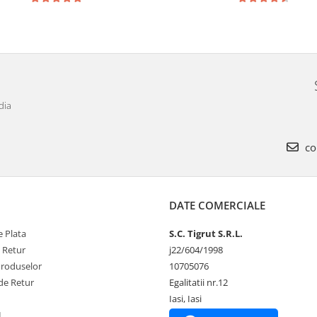
dia
co
DATE COMERCIALE
 Plata
S.C. Tigrut S.R.L.
e Retur
j22/604/1998
Produselor
10705076
de Retur
Egalitatii nr.12
Iasi, Iasi
L