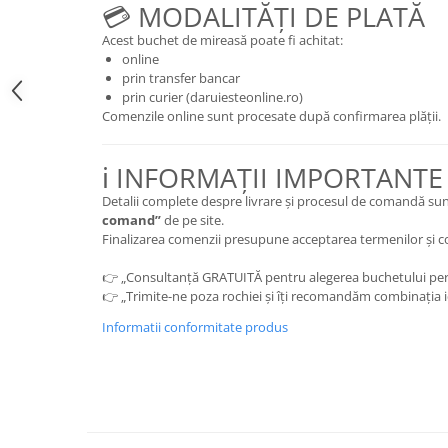
💳 MODALITĂȚI DE PLATĂ
Acest buchet de mireasă poate fi achitat:
online
prin transfer bancar
prin curier (daruiesteonline.ro)
Comenzile online sunt procesate după confirmarea plății.
ℹ️ INFORMAȚII IMPORTANTE
Detalii complete despre livrare și procesul de comandă sun
comand”
de pe site.
Finalizarea comenzii presupune acceptarea termenilor și cond
👉 „Consultanță GRATUITĂ pentru alegerea buchetului per
👉 „Trimite-ne poza rochiei și îți recomandăm combinația 
Informatii conformitate produs