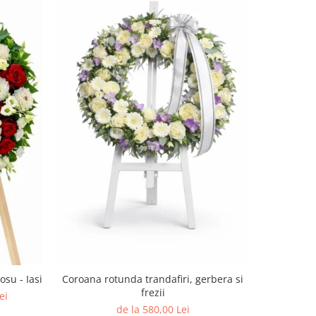
su - Iasi
Coroana rotunda trandafiri, gerbera si
Velvet Tou
frezii
| Cadou p
ei
de la 580,00 Lei