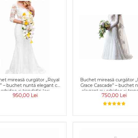
Buchet mireasă curgător „
et mireasă curgător „Royal
Grace Cascade” – buchet 
” – buchet nuntă elegant cu
elegant cu orhidee și trand
orhidee și trandafiri Iași
750,00 Lei
950,00 Lei
Iași