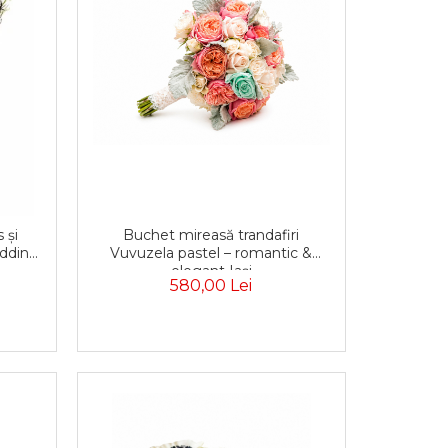
 și
Buchet mireasă trandafiri
dding
Vuvuzela pastel – romantic &
elegant Iași
580,00 Lei