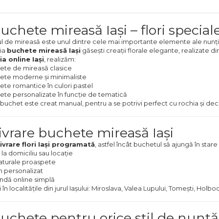
uchete mireasă Iași – flori special
 de mireasă este unul dintre cele mai importante elemente ale nunții, r
ia
buchete mireasă Iași
găsești creații florale elegante, realizate di
ia online Iași
, realizăm:
ete de mireasă clasice
ete moderne și minimaliste
te romantice în culori pastel
te personalizate în funcție de tematică
buchet este creat manual, pentru a se potrivi perfect cu rochia și de
ivrare buchete mireasă Iași
livrare flori Iași programată
, astfel încât buchetul să ajungă în star
 la domiciliu sau locație
naturale proaspete
n personalizat
dă online simplă
 în localitățile din jurul Iașului: Miroslava, Valea Lupului, Tomești, Holboc
Buchete pentru orice stil de nuntă