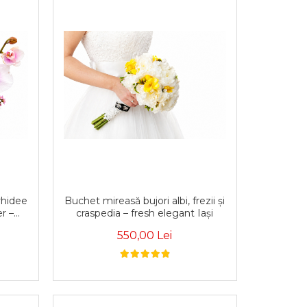
rhidee
Buchet mireasă bujori albi, frezii și
r –
craspedia – fresh elegant Iași
550,00 Lei