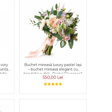
Ivory
Buchet mireasă luxury pastel Iași
nuntă
– buchet mireasă elegant cu
afiri
trandafiri și dalii „Pastel Elegance”
550,00 Lei