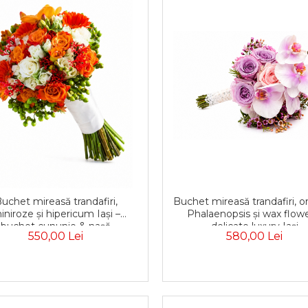
uchet mireasă trandafiri,
Buchet mireasă trandafiri, o
iniroze și hipericum Iași –
Phalaenopsis și wax flowe
buchet cununie & nașă
delicate luxury Iași
550,00 Lei
580,00 Lei