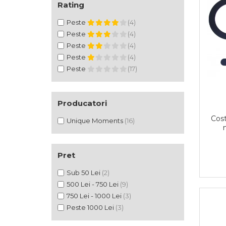
Rating
Peste
(4)
Peste
(4)
Peste
(4)
Peste
(4)
Peste
(17)
Producatori
Cost
Unique Moments
(16)
Pret
Sub 50 Lei
(2)
500 Lei - 750 Lei
(9)
750 Lei - 1000 Lei
(3)
Peste 1000 Lei
(3)