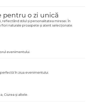
e pentru o zi unică
eflectând stilul și personalitatea miresei. În
n flori naturale proaspete și atent selecționate.
corul evenimentului.
e perfectă în ziua evenimentului.
a, Ciurea și altele.