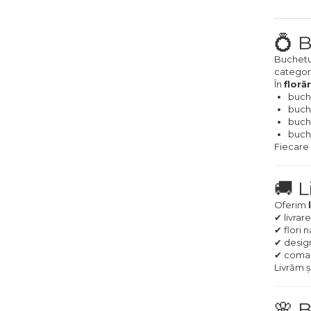
💍 B
Buchetul
categor
În
florăr
buch
buch
buche
buche
Fiecare 
🚚 L
Oferim
✔ livrare
✔ flori 
✔ desig
✔ coman
Livrăm și
🌸 