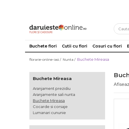
Botez
Nunta
Cadouri
Funerare
Aranjamente botez
Aranjament prezidiu
Cosuri cadou
Coroane funerare
Decor Cristelnita Botez
Aranjamente sali nunta
Cakes by Arty
Inimi funerare Iași
Buchete flori
Cutii cu flori
Cosuri cu flori
Lumanari botez
Buchete Mireasa
Dulciuri
Aranjamente Funerare Iași
Cocarde si corsaje
Jucarii de plus
Coroane Funerare Lacrima
Buchete Mireasa
florarie-online-iasi /
Nunta /
Lumanari cununie
Vaze
Cruci si Jerbe Funerare
Buch
Vinuri si Sampanii
Buchete Mireasa
Afiseaz
Aranjament prezidiu
Aranjamente sali nunta
Buchete Mireasa
Cocarde si corsaje
Lumanari cununie