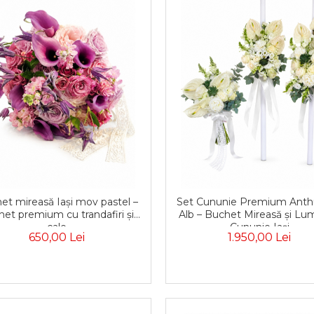
et mireasă Iași mov pastel –
Set Cununie Premium Anth
et premium cu trandafiri și
Alb – Buchet Mireasă și Lu
cale
Cununie Iași
650,00 Lei
1.950,00 Lei