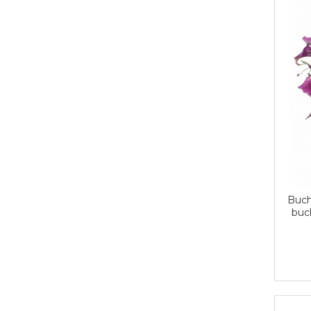
Buch
buch