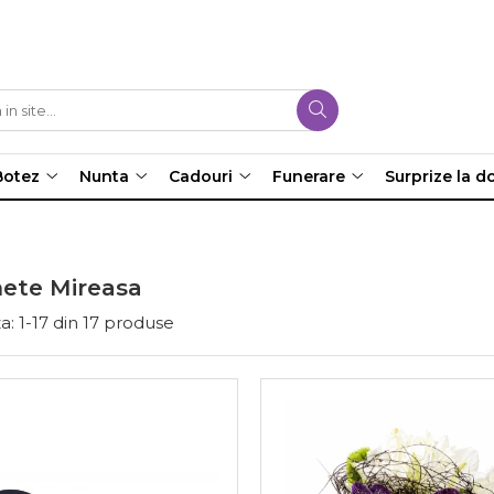
Botez
Nunta
Cadouri
Funerare
Surprize la do
ete Mireasa
a:
1-
17
din
17
produse