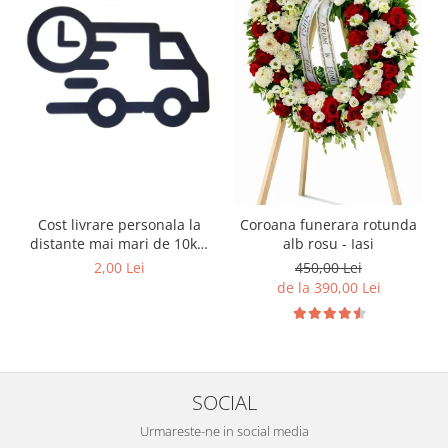
Cost livrare personala la
Coroana funerara rotunda
distante mai mari de 10km
alb rosu - Iasi
de Iasi
2,00 Lei
450,00 Lei
de la 390,00 Lei
SOCIAL
Urmareste-ne in social media