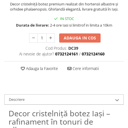
Decor cristelniță botez premium realizat din hortensii albastre și
orhidee phalaenopsis. Ghirlandă elegantă, livrare gratuită în Iași.
IN STOC
Durata de livrare:
2-4 ore Iasi si limitrof in limita a 10km
ADAUGA IN COS
Cod Produs:
DC39
Ai nevoie de ajutor?
0732124161
/
0732124160
Adauga la Favorite
Cere informatii
Descriere
Decor cristelniță botez Iași –
rafinament în tonuri de