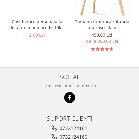
Cost livrare personala la
Coroana funerara rotunda
distante mai mari de 10km
alb rosu - Iasi
de Iasi
2,00 Lei
450,00 Lei
de la 390,00 Lei
SOCIAL
Urmareste-ne in social media
SUPORT CLIENTI
0732124161
0732124160