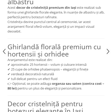
albastru
Acest
decor de cristelniță premium din Iași
este realizat sub
forma unei ghirlande florale elegante, în nuanțe de albastru și alb,
perfectă pentru botezuri rafinate.
Cristelnița devine punctul central al ceremoniei, iar acest
aranjament floral oferă volum, eleganță și un impact vizual
deosebit.
Ghirlandă florală premium cu
hortensii și orhidee
Aranjamentul este realizat din:
✔ aproximativ 25 hortensii – volum și culoare intensă
✔ 25 cupe de orhidee phalaenopsis – eleganță și finețe
✔ verdeață decorativă naturală
✔ tull delicat pentru un efect fluid
👉 Opțional, se poate adăuga
organza sau saten (contra cost –
80 lei)
pentru un plus de eleganță și personalizare.
Decor cristelniță pentru
botezuri elegante în Iași