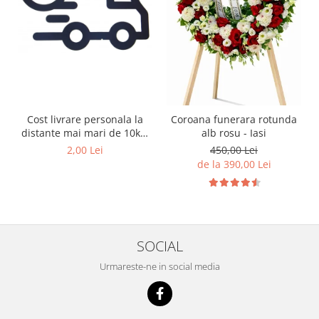
Cost livrare personala la
Coroana funerara rotunda
distante mai mari de 10km
alb rosu - Iasi
de Iasi
2,00 Lei
450,00 Lei
de la 390,00 Lei
SOCIAL
Urmareste-ne in social media