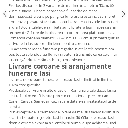
Coroana rotunda trandafiri, gerbera, frezii si mix de verdeata.
Produs disponibil in 3 variante de marime (diametru) 50cm, 60-
70cm si 80cm. Fiecare coroana va fi insotita de mesajul
dumneavoastra scris pe panglica funerara si este inclusa in pret.
Comenzile plasate si achitate pana la ora 17:00 in zilele luni-vineri
si ora 13:00 in zilele de sambata sunt livrate la Iasi in aceeasi zi in
termen de 2-4 ore de la plasarea si confirmarea platii comenzii.
Comanda coroana diametru 60-70cm sau 80cm si primesti gratuit
la livrare in Iasi suport din lemn pentru coroana.
Cu aceasta coroana funerara pregatita in atelierele noastre am
pus toată splendoarea florilor și putem transmite cu ea cele mai
sincere gânduri de rămas bun și condoleanțe.
Livrare coroane si aranjamente
funerare Iasi
Livrarea de coroane funerare in orasul Iasi si limitrof in limita a
10km este gratuita.
Produsele cu livrare in alte orase din Romania altele decat Iasi si
limitrof 10km vor fi livrate prin curieri nationali precum Fan
Curier, Cargus, Sameday caz in care data livrarii este stabilita de
acestia.
Prin exceptie de la termenii de livrare de mai sus facem livrari si in
localitati situate in judetul Iasi la maxim 50-60km de orasul Iasi
doar la cererea expresa a clientilor si numai dupa achitarea unei