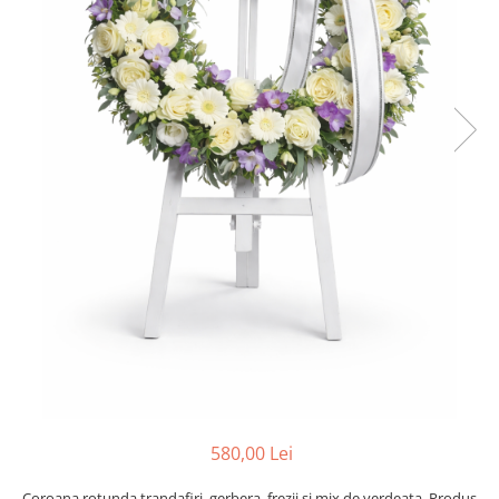
580,00 Lei
Coroana rotunda trandafiri, gerbera, frezii si mix de verdeata. Produs