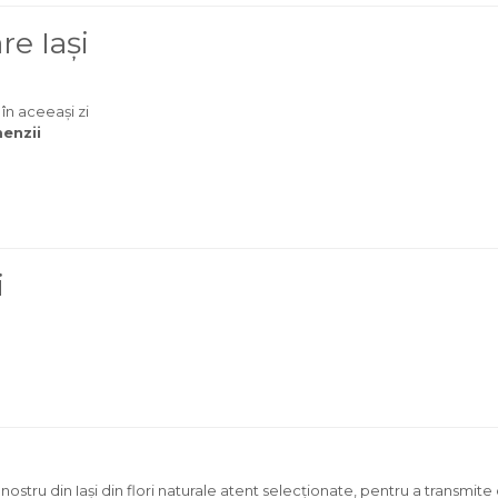
re Iași
 în aceeași zi
enzii
i
nostru din Iași din flori naturale atent selecționate, pentru a transmi