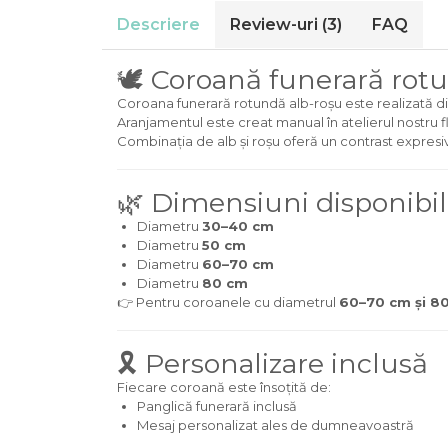
Descriere
Review-uri
(3)
FAQ
🕊️ Coroană funerară rotun
Coroana funerară rotundă alb-roșu este realizată din
Aranjamentul este creat manual în atelierul nostru flo
Combinația de alb și roșu oferă un contrast expresi
🌿 Dimensiuni disponibil
Diametru
30–40 cm
Diametru
50 cm
Diametru
60–70 cm
Diametru
80 cm
👉 Pentru coroanele cu diametrul
60–70 cm și 8
🎗️ Personalizare inclusă
Fiecare coroană este însoțită de:
Panglică funerară inclusă
Mesaj personalizat ales de dumneavoastră