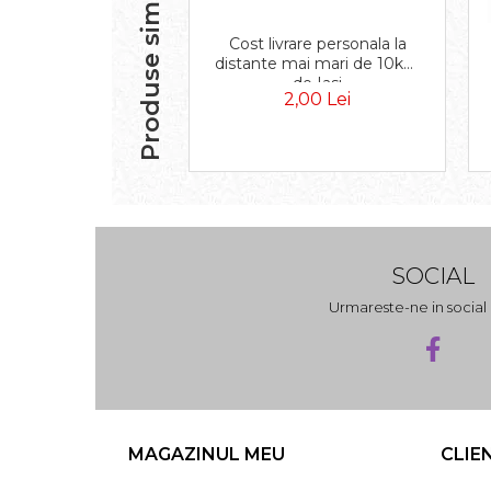
Produse similare
Cost livrare personala la
distante mai mari de 10km
de Iasi
2,00 Lei
SOCIAL
Urmareste-ne in socia
MAGAZINUL MEU
CLIE