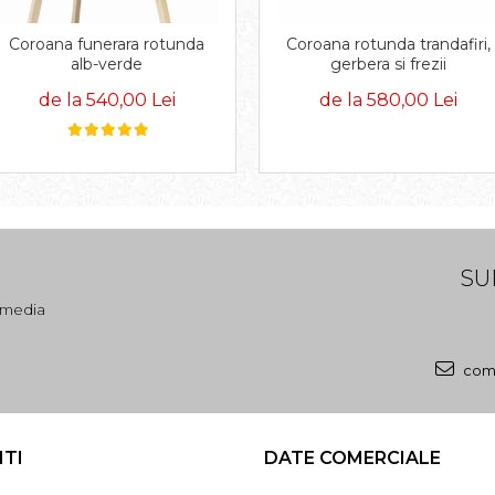
Coroana funerara rotunda
Coroana rotunda trandafiri,
alb-verde
gerbera si frezii
de la 540,00 Lei
de la 580,00 Lei
SU
l media
come
NTI
DATE COMERCIALE