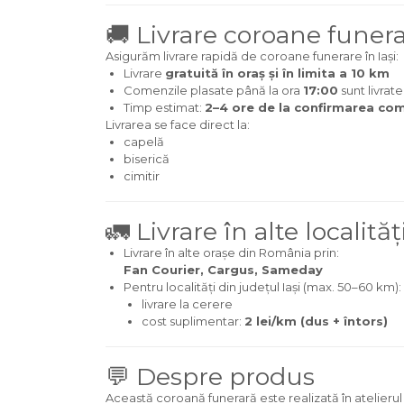
🚚 Livrare coroane funera
Asigurăm livrare rapidă de coroane funerare în Iași:
Livrare
gratuită în oraș și în limita a 10 km
Comenzile plasate până la ora
17:00
sunt livrate
Timp estimat:
2–4 ore de la confirmarea com
Livrarea se face direct la:
capelă
biserică
cimitir
🚛 Livrare în alte localităț
Livrare în alte orașe din România prin:
Fan Courier, Cargus, Sameday
Pentru localități din județul Iași (max. 50–60 km):
livrare la cerere
cost suplimentar:
2 lei/km (dus + întors)
💬 Despre produs
Această coroană funerară este realizată în atelierul 