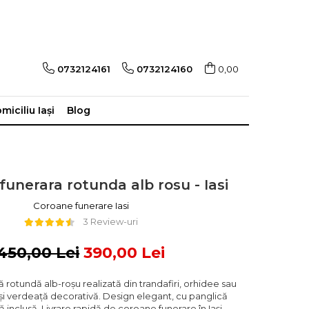
0732124161
0732124160
0,00
miciliu Iași
Blog
unerara rotunda alb rosu - Iasi
Coroane funerare Iasi
3 Review-uri
450,00 Lei
390,00 Lei
rotundă alb-roșu realizată din trandafiri, orhidee sau
 și verdeață decorativă. Design elegant, cu panglică
ă inclusă. Livrare rapidă de coroane funerare în Iași,