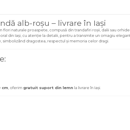
dă alb-roșu – livrare în Iași
 flori naturale proaspete, compusă din trandafiri roșii, dalii sau orhi
ral din Iași, cu atenție la detalii, pentru a transmite un omagiu elegant
v, simbolizând dragostea, respectul și memoria celor dragi.
e:
0 cm
, oferim
gratuit suport din lemn
la livrare în Iași.