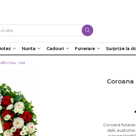
Botez
Nunta
Cadouri
Funerare
Surprize la do
lb rosu - Iasi
Coroana f
Coroană funerară 
dalii, eustoma
personalizabil