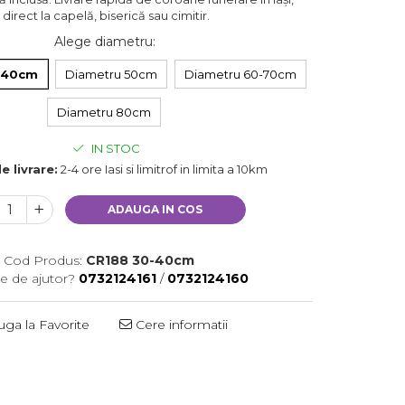
direct la capelă, biserică sau cimitir.
Alege diametru
:
-40cm
Diametru 50cm
Diametru 60-70cm
Diametru 80cm
IN STOC
e livrare:
2-4 ore Iasi si limitrof in limita a 10km
ADAUGA IN COS
Cod Produs:
CR188 30-40cm
e de ajutor?
0732124161
/
0732124160
ga la Favorite
Cere informatii