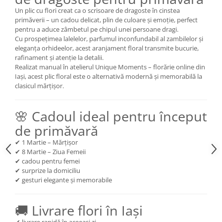
Un plic cu flori creat ca o scrisoare de dragoste în cinstea
primăverii – un cadou delicat, plin de culoare și emoție, perfect
pentru a aduce zâmbetul pe chipul unei persoane dragi.
Cu prospețimea lalelelor, parfumul inconfundabil al zambilelor și
eleganța orhideelor, acest aranjament floral transmite bucurie,
rafinament și atenție la detalii.
Realizat manual în atelierul Unique Moments – florărie online din
Iași, acest plic floral este o alternativă modernă și memorabilă la
clasicul mărțișor.
🌸 Cadoul ideal pentru început
de primăvară
✔ 1 Martie – Mărțișor
✔ 8 Martie – Ziua Femeii
✔ cadou pentru femei
✔ surprize la domiciliu
✔ gesturi elegante și memorabile
🚚 Livrare flori în Iași