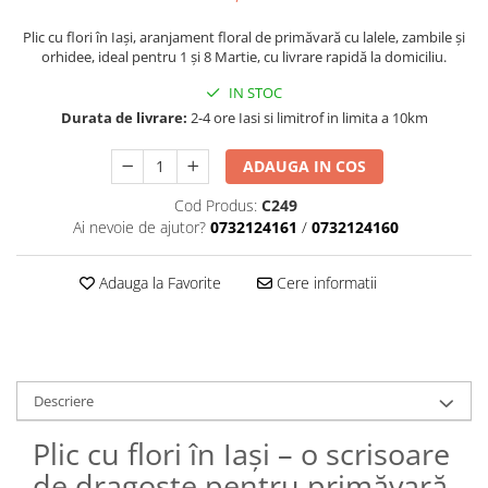
Plic cu flori în Iași, aranjament floral de primăvară cu lalele, zambile și
orhidee, ideal pentru 1 și 8 Martie, cu livrare rapidă la domiciliu.
IN STOC
Durata de livrare:
2-4 ore Iasi si limitrof in limita a 10km
ADAUGA IN COS
Cod Produs:
C249
Ai nevoie de ajutor?
0732124161
/
0732124160
Adauga la Favorite
Cere informatii
Descriere
Plic cu flori în Iași – o scrisoare
de dragoste pentru primăvară