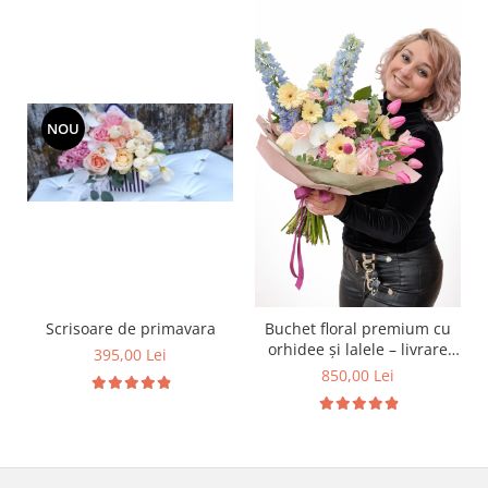
NOU
Scrisoare de primavara
Buchet floral premium cu
orhidee și lalele – livrare
395,00 Lei
Iași
850,00 Lei