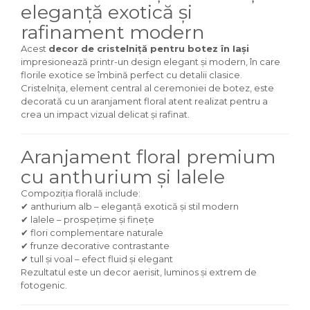
eleganță exotică și
rafinament modern
Acest
decor de cristelniță pentru botez în Iași
impresionează printr-un design elegant și modern, în care
florile exotice se îmbină perfect cu detalii clasice.
Cristelnița, element central al ceremoniei de botez, este
decorată cu un aranjament floral atent realizat pentru a
crea un impact vizual delicat și rafinat.
Aranjament floral premium
cu anthurium și lalele
Compoziția florală include:
✔ anthurium alb – eleganță exotică și stil modern
✔ lalele – prospețime și finețe
✔ flori complementare naturale
✔ frunze decorative contrastante
✔ tull și voal – efect fluid și elegant
Rezultatul este un decor aerisit, luminos și extrem de
fotogenic.