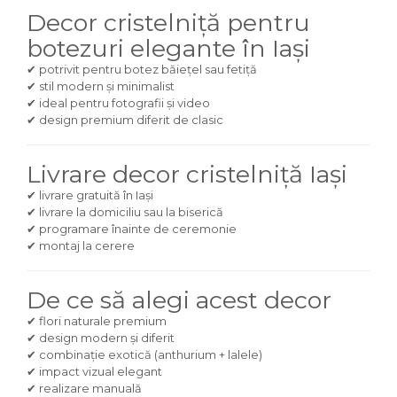
Decor cristelniță pentru
botezuri elegante în Iași
✔ potrivit pentru botez băiețel sau fetiță
✔ stil modern și minimalist
✔ ideal pentru fotografii și video
✔ design premium diferit de clasic
Livrare decor cristelniță Iași
✔ livrare gratuită în Iași
✔ livrare la domiciliu sau la biserică
✔ programare înainte de ceremonie
✔ montaj la cerere
De ce să alegi acest decor
✔ flori naturale premium
✔ design modern și diferit
✔ combinație exotică (anthurium + lalele)
✔ impact vizual elegant
✔ realizare manuală