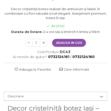
Decor cristelniță botez realizat din anthurium și lalele, în
combinație cu flori naturale și tull elegant. Aranjament premium,
livrare în Iași.
IN STOC
Durata de livrare:
2-4 ore Iasi si limitrof in limita a 10km
ADAUGA IN COS
Cod Produs:
DC43
Ai nevoie de ajutor?
0732124161
/
0732124160
Adauga la Favorite
Cere informatii
Descriere
Decor cristelniță botez Iași –