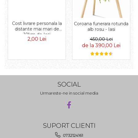
Cost livrare personala la
Coroana funerara rotunda
distante mai mari de
alb rosu - Iasi
10km de Iasi
2,00 Lei
450,00 Lei
de la 390,00 Lei
SOCIAL
Urmareste-ne in social media
SUPORT CLIENTI
0732124161