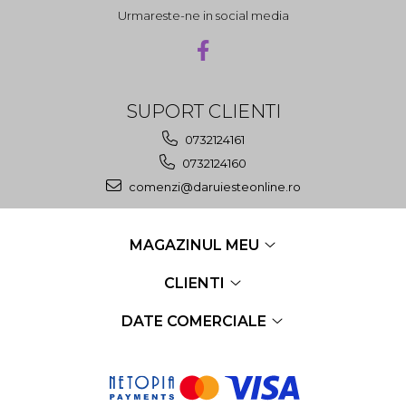
Urmareste-ne in social media
SUPORT CLIENTI
0732124161
0732124160
comenzi@daruiesteonline.ro
MAGAZINUL MEU
CLIENTI
DATE COMERCIALE