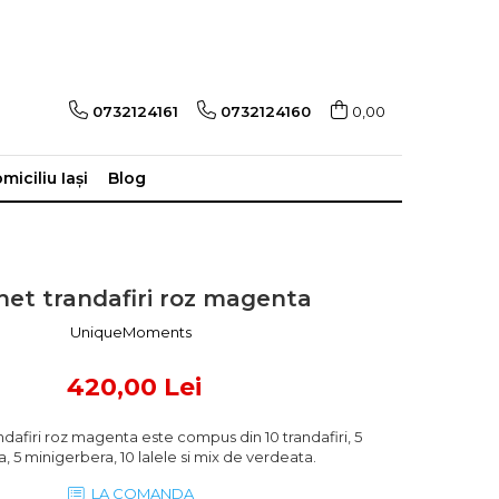
0732124161
0732124160
0,00
miciliu Iași
Blog
et trandafiri roz magenta
UniqueMoments
420,00 Lei
dafiri roz magenta este compus din 10 trandafiri, 5
a, 5 minigerbera, 10 lalele si mix de verdeata.
LA COMANDA