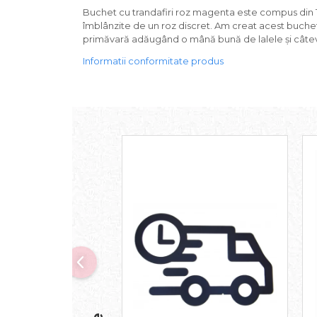
Buchet cu trandafiri roz magenta este compus din 10 t
îmblânzite de un roz discret. Am creat acest buchet 
primăvară adăugând o mână bună de lalele și câte
Informatii conformitate produs