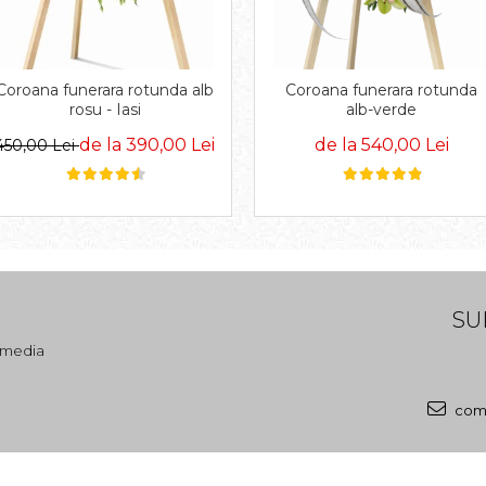
Coroana funerara rotunda alb
Coroana funerara rotunda
rosu - Iasi
alb-verde
de la 390,00 Lei
de la 540,00 Lei
450,00 Lei
SU
l media
come