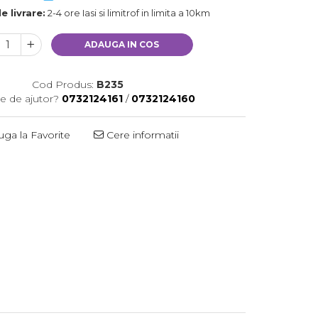
e livrare:
2-4 ore Iasi si limitrof in limita a 10km
ADAUGA IN COS
Cod Produs:
B235
e de ajutor?
0732124161
/
0732124160
ga la Favorite
Cere informatii