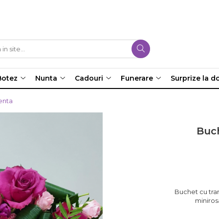
Botez
Nunta
Cadouri
Funerare
Surprize la do
enta
Buch
Buchet cu tran
miniros