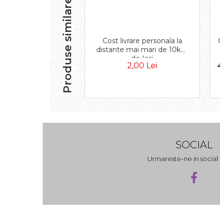
Produse similare
Cost livrare personala la
distante mai mari de 10km
de Iasi
2,00 Lei
SOCIAL
Urmareste-ne in socia