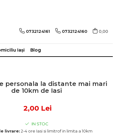
0732124161
0732124160
0,00
miciliu Iași
Blog
re personala la distante mai mari
de 10km de Iasi
2,00 Lei
IN STOC
e livrare:
2-4 ore Iasi si limitrof in limita a 10km