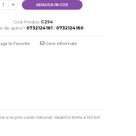
ADAUGA IN COS
Cod Produs:
C254
e de ajutor?
0732124161
/
0732124160
ga la Favorite
Cere informatii
si nu prin curier national. Valabil in limita a 100 km