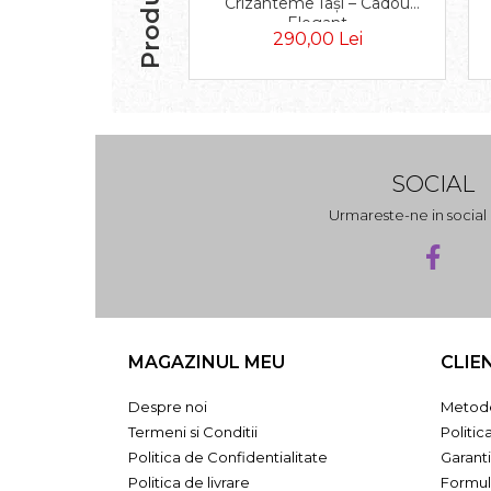
Crizanteme Iași – Cadou
Elegant
290,00 Lei
SOCIAL
Urmareste-ne in socia
MAGAZINUL MEU
CLIE
Despre noi
Metode
Termeni si Conditii
Politic
Politica de Confidentialitate
Garant
Politica de livrare
Formul