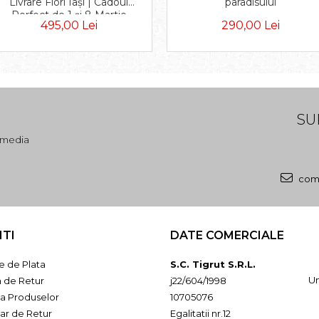
Livrare Flori Iași | Cadoul
paradisului
Perfect de 1 și 8 Martie
495,00 Lei
290,00 Lei
SU
l media
come
NTI
DATE COMERCIALE
 de Plata
S.C. Tigrut S.R.L.
Un
a de Retur
j22/604/1998
ia Produselor
10705076
ar de Retur
Egalitatii nr.12