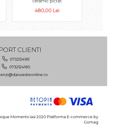
ceramic pictat
babus
480,00 Lei
460,00 Le
PORT CLIENTI
0732124161
0732124160
nzi@daruiesteonline.ro
ique Moments Iasi 2020
Platforma E-commerce by
Gomag