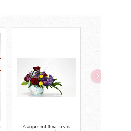
a
Aranjament floral in vas
Aranjament orhi