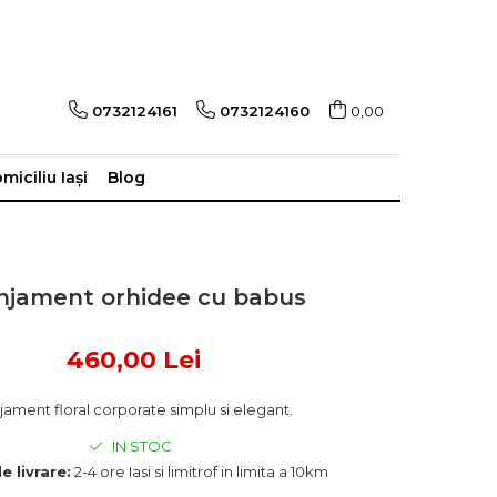
0732124161
0732124160
0,00
miciliu Iași
Blog
njament orhidee cu babus
460,00 Lei
jament floral corporate simplu si elegant.
IN STOC
e livrare:
2-4 ore Iasi si limitrof in limita a 10km