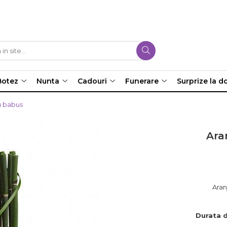
Botez
Nunta
Cadouri
Funerare
Surprize la do
u babus
Ara
Aran
Durata d