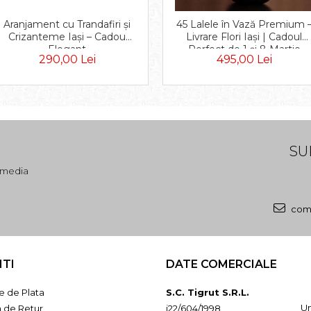
Aranjament cu Trandafiri și
45 Lalele în Vază Premium 
Crizanteme Iași – Cadou
Livrare Flori Iași | Cadoul
Elegant
Perfect de 1 și 8 Martie
290,00 Lei
495,00 Lei
SU
l media
come
NTI
DATE COMERCIALE
 de Plata
S.C. Tigrut S.R.L.
Un
a de Retur
j22/604/1998