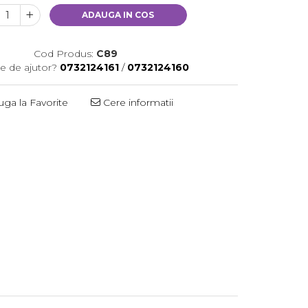
ADAUGA IN COS
Cod Produs:
C89
e de ajutor?
0732124161
/
0732124160
ga la Favorite
Cere informatii