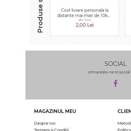
Produse similare
Cost livrare personala la
distante mai mari de 10km
de Iasi
2,00 Lei
SOCIAL
Urmareste-ne in socia
MAGAZINUL MEU
CLIE
Despre noi
Metode
Termeni si Conditii
Politic