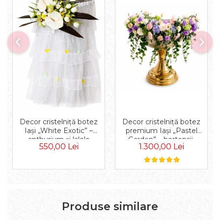
Decor cristelniță botez
Decor cristelniță botez
premium Iași „Pastel
Iași „White Exotic” –
Garden” – hortensii,
anthurium și lalele
1.300,00 Lei
550,00 Lei
trandafiri, eustoma și
premium
iederă
Produse similare