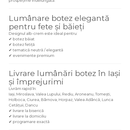
prospețime îndelungată.
Lumânare botez elegantă
pentru fete și băieți
Designul alb-crem este ideal pentru:
✔ botez băiat
✔ botez fetiță
✔ tematică neutră / elegantă
✔ evenimente premium
Livrare lumânări botez în Iași
și împrejurimi
Livrăm rapid în:
Iași, Miroslava, Valea Lupului, Rediu, Aroneanu, Tomești,
Holboca, Ciurea, Bârnova, Horpaz, Valea Adâncă, Lunca
Cetățuii, Dancu
✔ livrare la biserică
✔ livrare la domiciliu
✔ programare exactă