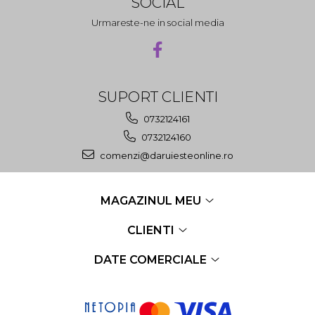
SOCIAL
Urmareste-ne in social media
SUPORT CLIENTI
0732124161
0732124160
comenzi@daruiesteonline.ro
MAGAZINUL MEU
CLIENTI
DATE COMERCIALE