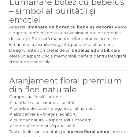
Lumânare botez cu bebeluș
– simbol al purității și
emoției
Această
lumânare de botez cu bebeluș decorativ
este
alegerea perfectă pentru un eveniment plin de emoție și
delicatețe. Realizată manual din flori naturale premium,
lumânarea transmite eleganță, puritate și rafinament.
Designul este completat de un
bebeluș adorabil
, care
oferă un aspect unic și memorabil, perfect pentru fotografii
și momente speciale.
Aranjament floral premium
din flori naturale
Compoziția florală include:
✔ trandafiri albi – simbol al purității
✔ orhidee delicate – eleganță și rafinament
✔ alstroemeria – finețe și echilibru
✔ bumbac natural – aspect soft și modern
✔ verdeață decorativă proaspătă
Toate florile sunt montate pe
burete floral umed
, pentru