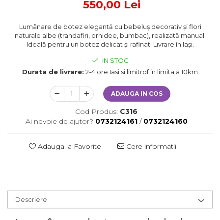
550,00 Lei
Lumânare de botez elegantă cu bebeluș decorativ și flori
naturale albe (trandafiri, orhidee, bumbac), realizată manual.
Ideală pentru un botez delicat și rafinat. Livrare în Iași.
IN STOC
Durata de livrare:
2-4 ore Iasi si limitrof in limita a 10km
ADAUGA IN COS
Cod Produs:
C316
Ai nevoie de ajutor?
0732124161
/
0732124160
Adauga la Favorite
Cere informatii
Descriere