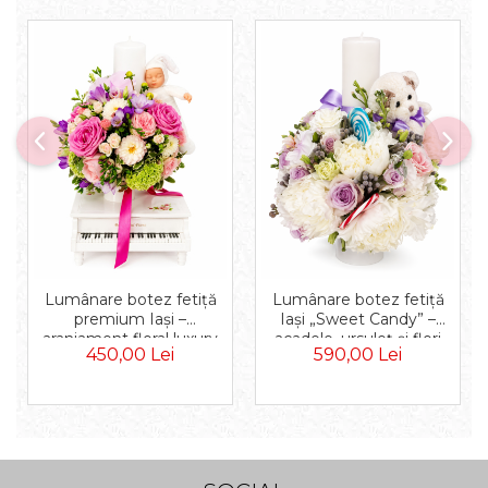
Lumânare botez fetiță
Lumânare botez fetiță
Iași „Sweet Candy” –
premium Iași –
acadele, ursuleț și flori
aranjament floral luxury
590,00 Lei
450,00 Lei
naturale premium
cu flori naturale