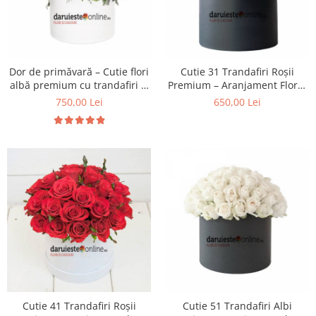
Dor de primăvară – Cutie flori
Cutie 31 Trandafiri Roșii
albă premium cu trandafiri și
Premium – Aranjament Floral
flori delicate, livrare Iași
Elegant, Livrare Iași
750,00 Lei
650,00 Lei
Cutie 41 Trandafiri Roșii
Cutie 51 Trandafiri Albi