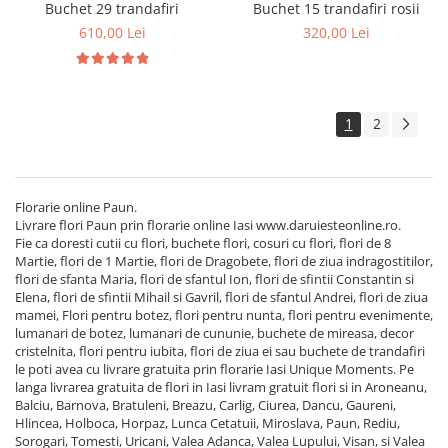
Buchet 29 trandafiri
Buchet 15 trandafiri rosii
610,00 Lei
320,00 Lei
1
2
Florarie online Paun.
Livrare flori Paun prin florarie online Iasi www.daruiesteonline.ro.
Fie ca doresti cutii cu flori, buchete flori, cosuri cu flori, flori de 8
Martie, flori de 1 Martie, flori de Dragobete, flori de ziua indragostitilor,
flori de sfanta Maria, flori de sfantul Ion, flori de sfintii Constantin si
Elena, flori de sfintii Mihail si Gavril, flori de sfantul Andrei, flori de ziua
mamei, Flori pentru botez, flori pentru nunta, flori pentru evenimente,
lumanari de botez, lumanari de cununie, buchete de mireasa, decor
cristelnita, flori pentru iubita, flori de ziua ei sau buchete de trandafiri
le poti avea cu livrare gratuita prin florarie Iasi Unique Moments. Pe
langa livrarea gratuita de flori in Iasi livram gratuit flori si in Aroneanu,
Balciu, Barnova, Bratuleni, Breazu, Carlig, Ciurea, Dancu, Gaureni,
Hlincea, Holboca, Horpaz, Lunca Cetatuii, Miroslava, Paun, Rediu,
Sorogari, Tomesti, Uricani, Valea Adanca, Valea Lupului, Visan, si Valea