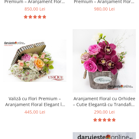
Premium – Aranjament Floral
Premium – Aranjament Floral
Elegant, Livrare Iași
Elegant, Livrare Iași
850,00 Lei
980,00 Lei
Valiză cu Flori Premium –
Aranjament Floral cu Orhidee
Aranjament Floral Elegant în
– Cutie Elegantă cu Trandafiri,
Cutie Vintage, Livrare Iași
Livrare Imediată Iași
445,00 Lei
290,00 Lei