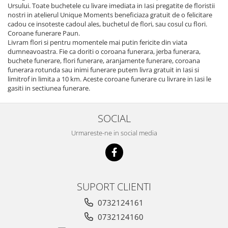
Ursului. Toate buchetele cu livare imediata in Iasi pregatite de floristii
nostri in atelierul Unique Moments beneficiaza gratuit de o felicitare
cadou ce insoteste cadoul ales, buchetul de flori, sau cosul cu flori.
Coroane funerare Paun.
Livram flori si pentru momentele mai putin fericite din viata
dumneavoastra. Fie ca doriti o coroana funerara, jerba funerara,
buchete funerare, flori funerare, aranjamente funerare, coroana
funerara rotunda sau inimi funerare putem livra gratuit in Iasi si
limitrof in limita a 10 km. Aceste coroane funerare cu livrare in Iasi le
gasiti in sectiunea funerare.
SOCIAL
Urmareste-ne in social media
SUPORT CLIENTI
0732124161
0732124160