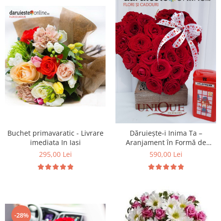
Buchet primavaratic - Livrare
Dăruiește-i Inima Ta –
imediata In Iasi
Aranjament în Formă de
Inimă cu 31 Trandafiri Roșii,
295,00 Lei
590,00 Lei
Livrare Iași
-28%