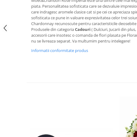
Moet&Chandon Rose Imperial este una dintre cele mai exp
piata. Personalitatea sofisticata care se dezvaluie impres
care indragesc aromele clasice cat si pe cei ce apreciaza sp
sofisticata ce pune in valoare expresivitatea celor trei soiu
Chardonnay recunoscute pentru caracteristicile deosebite
Produsele din categoria
Cadouri
( Dulciuri, Jucarii din plus
accesorii care insotesc o comanda de flori plasata pe Flora
nu se livreaza separat. Va multumim pentru intelegere!
Informatii conformitate produs