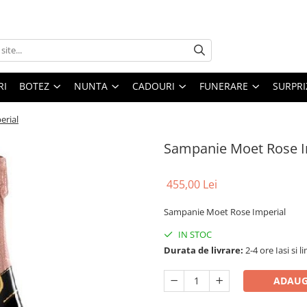
RI
BOTEZ
NUNTA
CADOURI
FUNERARE
SURPRI
erial
Sampanie Moet Rose I
455,00 Lei
Sampanie Moet Rose Imperial
IN STOC
Durata de livrare:
2-4 ore Iasi si l
ADAUG