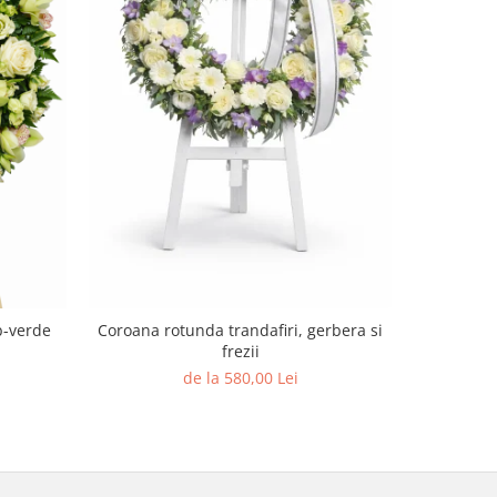
b-verde
Coroana rotunda trandafiri, gerbera si
Velvet Tou
frezii
| Cadou p
de la 580,00 Lei