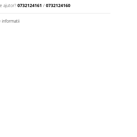
e ajutor?
0732124161
/
0732124160
informatii