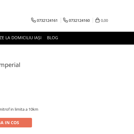
0732124161
0732124160
0,00
ZE LA DOMICILIU IAȘI
BLOG
mperial
imitrof in limita a 10km
A IN COS