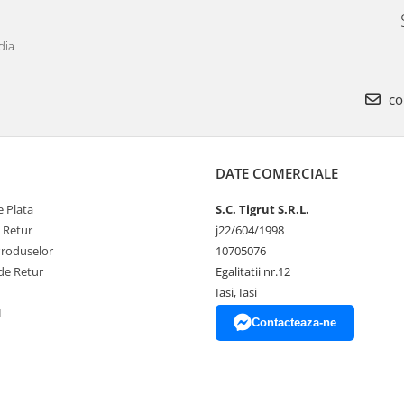
dia
co
DATE COMERCIALE
 Plata
S.C. Tigrut S.R.L.
e Retur
j22/604/1998
Produselor
10705076
de Retur
Egalitatii nr.12
Iasi, Iasi
L
Contacteaza-ne