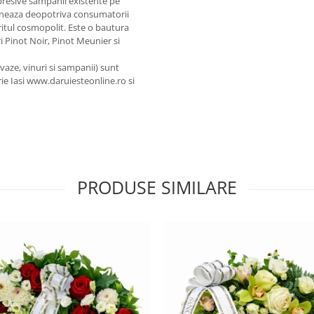
resive sampanii existente pe
ioneaza deopotriva consumatorii
iritul cosmopolit. Este o bautura
ri Pinot Noir, Pinot Meunier si
, vaze, vinuri si sampanii) sunt
rie Iasi www.daruiesteonline.ro si
PRODUSE SIMILARE