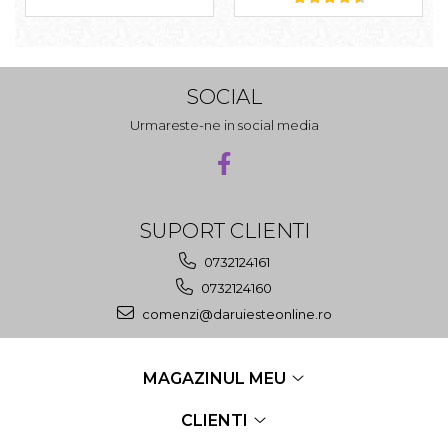
SOCIAL
Urmareste-ne in social media
SUPORT CLIENTI
0732124161
0732124160
comenzi@daruiesteonline.ro
MAGAZINUL MEU
CLIENTI