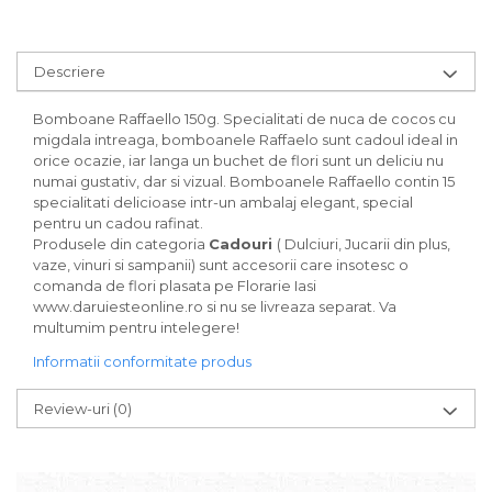
Descriere
Bomboane Raffaello 150g. Specialitati de nuca de cocos cu
migdala intreaga, bomboanele Raffaelo sunt cadoul ideal in
orice ocazie, iar langa un buchet de flori sunt un deliciu nu
numai gustativ, dar si vizual. Bomboanele Raffaello contin 15
specialitati delicioase intr-un ambalaj elegant, special
pentru un cadou rafinat.
Produsele din categoria
Cadouri
( Dulciuri, Jucarii din plus,
vaze, vinuri si sampanii) sunt accesorii care insotesc o
comanda de flori plasata pe Florarie Iasi
www.daruiesteonline.ro si nu se livreaza separat. Va
multumim pentru intelegere!
Informatii conformitate produs
Review-uri
(0)