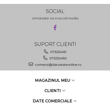
SOCIAL
Urmareste-ne in social media
SUPORT CLIENTI
0732124161
0732124160
comenzi@daruiesteonline.ro
MAGAZINUL MEU
CLIENTI
DATE COMERCIALE