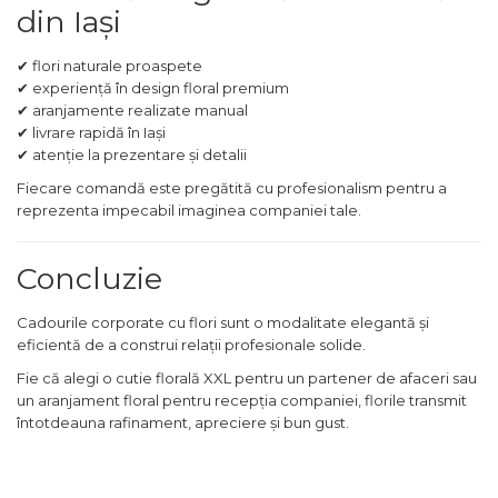
din Iași
✔ flori naturale proaspete
✔ experiență în design floral premium
✔ aranjamente realizate manual
✔ livrare rapidă în Iași
✔ atenție la prezentare și detalii
Fiecare comandă este pregătită cu profesionalism pentru a
reprezenta impecabil imaginea companiei tale.
Concluzie
Cadourile corporate cu flori sunt o modalitate elegantă și
eficientă de a construi relații profesionale solide.
Fie că alegi o cutie florală XXL pentru un partener de afaceri sau
un aranjament floral pentru recepția companiei, florile transmit
întotdeauna rafinament, apreciere și bun gust.