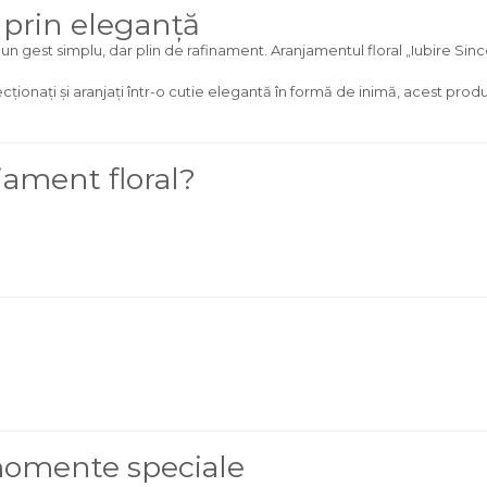
 prin eleganță
un gest simplu, dar plin de rafinament. Aranjamentul floral „Iubire Sin
cționați și aranjați într-o cutie elegantă în formă de inimă, acest produs
jament floral?
momente speciale