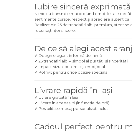
Iubire sinceră exprimată
Nimic nu transmite mai profund emoțiile tale decât 
sentimente curate, respect și apreciere autentică.
Realizat din 25 de trandafiri albi premium, atent sele
recunoștinței sincere.
De ce să alegi acest aran
✔ Design elegant în formă de inimă
✔ 25 trandafiri albi – simbol al purității și sincerității
✔ Impact vizual puternic și emoțional
✔ Potrivit pentru orice ocazie specială
Livrare rapidă în Iași
✔ Livrare gratuită în Iași
✔ Livrare în aceeași zi (în funcție de oră)
✔ Posibilitate mesaj personalizat inclus
Cadoul perfect pentru 