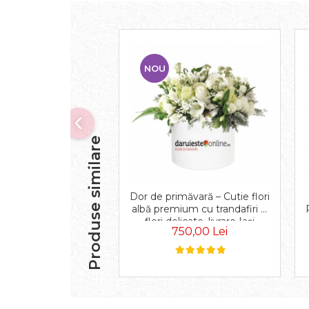
NOU
Produse similare
Dor de primăvară – Cutie flori
albă premium cu trandafiri și
flori delicate, livrare Iași
750,00 Lei