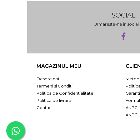
SOCIAL
Urmareste-ne in socia
MAGAZINUL MEU
CLIE
Despre noi
Metode
Termeni si Conditii
Politic
Politica de Confidentialitate
Garant
Politica de livrare
Formul
Contact
ANPC
ANPC -