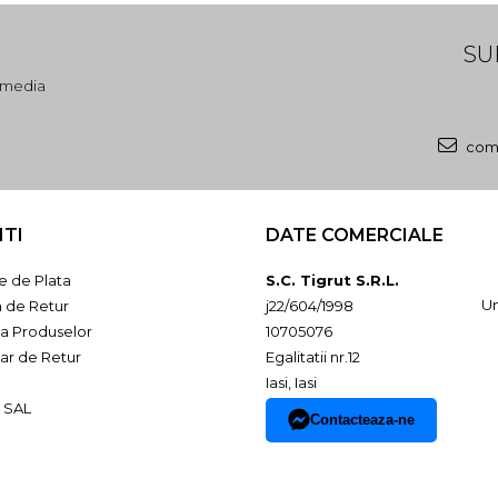
SU
l media
come
NTI
DATE COMERCIALE
 de Plata
S.C. Tigrut S.R.L.
Un
a de Retur
j22/604/1998
ia Produselor
10705076
ar de Retur
Egalitatii nr.12
Iasi, Iasi
 SAL
Contacteaza-ne