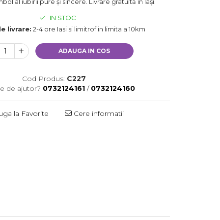
l al iubirii pure și sincere. Livrare gratuită în Iași.
IN STOC
e livrare:
2-4 ore Iasi si limitrof in limita a 10km
ADAUGA IN COS
Cod Produs:
C227
e de ajutor?
0732124161
/
0732124160
ga la Favorite
Cere informatii