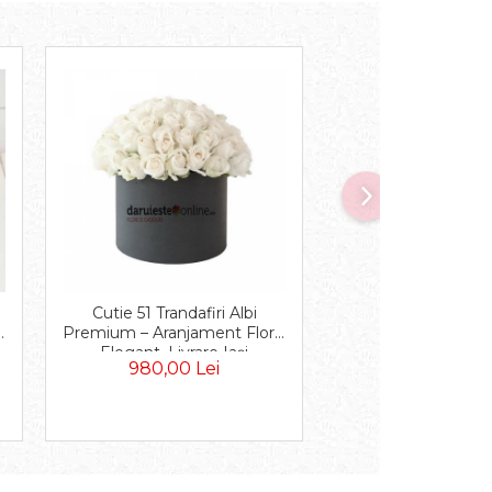
Cutie 51 Trandafiri Albi
Dăruiește-i Inim
l
Premium – Aranjament Floral
Aranjament în F
Elegant, Livrare Iași
Inimă cu 31 Trandaf
980,00 Lei
590,00 Le
Livrare Iaș