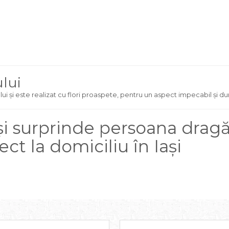
ului
ui și este realizat cu flori proaspete, pentru un aspect impecabil și dur
 surprinde persoana drag
ect la domiciliu în Iași