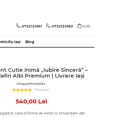
0732124161
0732124160
0,00
miciliu Iași
Blog
t Cutie Inimă „Iubire Sinceră” –
afiri Albi Premium | Livrare Iași
UniqueMoments
1 Review
540,00 Lei
gant în cutie în formă de inimă cu 25 trandafiri albi