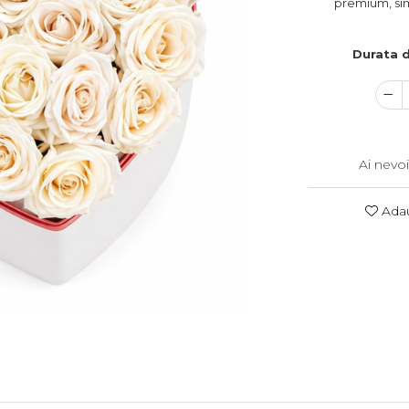
premium, simbo
Durata d
Ai nevoi
Adau