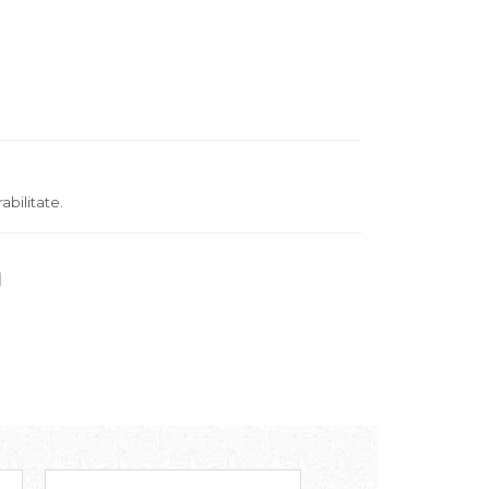
abilitate.
ă