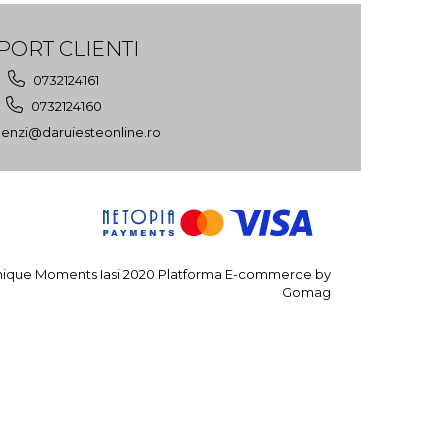
PORT CLIENTI
0732124161
0732124160
nzi@daruiesteonline.ro
ique Moments Iasi 2020
Platforma E-commerce by
Gomag