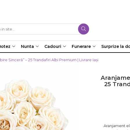
Botez
Nunta
Cadouri
Funerare
Surprize la do
ire Sinceră” – 25 Trandafiri Albi Premium | Livrare Iași
Aranjamen
25 Trand
Aranjament ele