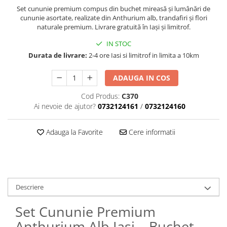
Set cununie premium compus din buchet mireasă și lumânări de
cununie asortate, realizate din Anthurium alb, trandafiri și flori
naturale premium. Livrare gratuită în Iași și limitrof.
IN STOC
Durata de livrare:
2-4 ore Iasi si limitrof in limita a 10km
ADAUGA IN COS
Cod Produs:
C370
Ai nevoie de ajutor?
0732124161
/
0732124160
Adauga la Favorite
Cere informatii
Descriere
Set Cununie Premium
Anthurium Alb Iași – Buchet