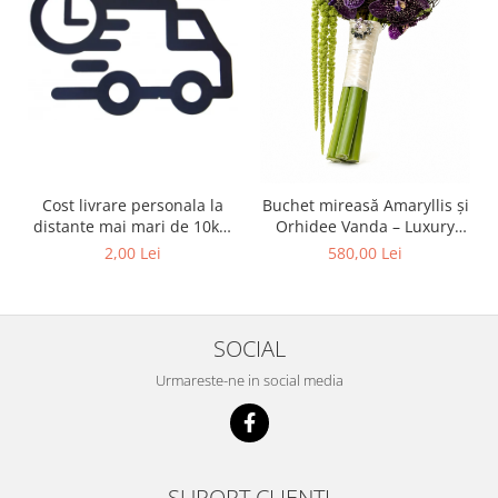
Cost livrare personala la
Buchet mireasă Amaryllis și
distante mai mari de 10km
Orhidee Vanda – Luxury
de Iasi
Wedding Iași
2,00 Lei
580,00 Lei
SOCIAL
Urmareste-ne in social media
SUPORT CLIENTI