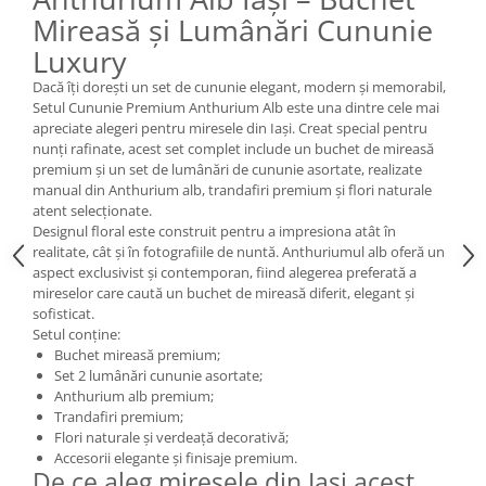
Mireasă și Lumânări Cununie
Luxury
Dacă îți dorești un set de cununie elegant, modern și memorabil,
Setul Cununie Premium Anthurium Alb este una dintre cele mai
apreciate alegeri pentru miresele din Iași. Creat special pentru
nunți rafinate, acest set complet include un buchet de mireasă
premium și un set de lumânări de cununie asortate, realizate
manual din Anthurium alb, trandafiri premium și flori naturale
atent selecționate.
Designul floral este construit pentru a impresiona atât în
realitate, cât și în fotografiile de nuntă. Anthuriumul alb oferă un
aspect exclusivist și contemporan, fiind alegerea preferată a
mireselor care caută un buchet de mireasă diferit, elegant și
sofisticat.
Setul conține:
Buchet mireasă premium;
Set 2 lumânări cununie asortate;
Anthurium alb premium;
Trandafiri premium;
Flori naturale și verdeață decorativă;
Accesorii elegante și finisaje premium.
De ce aleg miresele din Iași acest