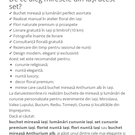
set?
✔ Buchet mireasă și lumânări perfect asortate
✔ Realizat manual în atelier floral din Iași
✔ Flori naturale premium și proaspete
✔ Livrare gratuită în Iași și limitrof (10 km)
✔ Fotografie înainte de livrare
✔ Consultanță florală gratuită
✔ Rezervare din timp pentru sezonul de nunți
✔ Design modern, elegant și exclusivist
Acest set este recomandat pentru:
cununie religioasă;
nuntă elegantă;
nuntă luxury;
decor floral premium;
mirese care caută buchet mireasă Anthurium alb în Iași.
La daruiesteonline.ro realizăm buchete de mireasă și lumânări de
cununie personalizate pentru evenimente din Iași, Miroslava,
Valea Lupului, Bucium, Rediu, Tomești, Ciurea și localitățile din
împrejurimi.
Dacă ai căutat:
buchet mireasă Iași
,
lumânări cununie Iași
,
set cununie
premium Iași
,
florist nuntă Iași
,
flori nuntă Iași
sau
buchet
mireasă Anthurium alb
, ai găsit unul dintre cele mai elegante și