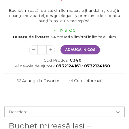
Buchet mireasă realizat din flori naturale (trandafiri și cale) în
nuanțe mov pastel, design elegant și premium, ideal pentru
nunți în Iași, cu livrare rapidă.
IN STOC
Durata de livrare:
2-4 ore Iasi si limitrof in limita a 10km
ADAUGA IN COS
Cod Produs:
C340
Ai nevoie de ajutor?
0732124161
/
0732124160
Adauga la Favorite
Cere informatii
Descriere
Buchet mireasă Iași –