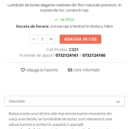
Lumânări de botez elegante realizate din flori naturale premium, în
nuanțe de roz. Livrare în Iași.
IN STOC
Durata de livrare:
2-4 ore Iasi si limitrof in limita a 10km
ADAUGA IN COS
Cod Produs:
C321
Ai nevoie de ajutor?
0732124161
/
0732124160
Adauga la Favorite
Cere informatii
Descriere
Botezul este unul dintre cele mai emoționante momente din
viața unei familii, iar lumânările de botez sunt elementul care
aduce lumină și simbol în această zi specială.