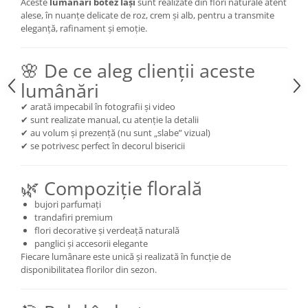
Aceste
lumânări botez Iași
sunt realizate din flori naturale atent
alese, în nuanțe delicate de roz, crem și alb, pentru a transmite
eleganță, rafinament și emoție.
🌸 De ce aleg clienții aceste
lumânări
✔ arată impecabil în fotografii și video
✔ sunt realizate manual, cu atenție la detalii
✔ au volum și prezență (nu sunt „slabe” vizual)
✔ se potrivesc perfect în decorul bisericii
🌿 Compoziție florală
bujori parfumați
trandafiri premium
flori decorative și verdeață naturală
panglici și accesorii elegante
Fiecare lumânare este unică și realizată în funcție de
disponibilitatea florilor din sezon.