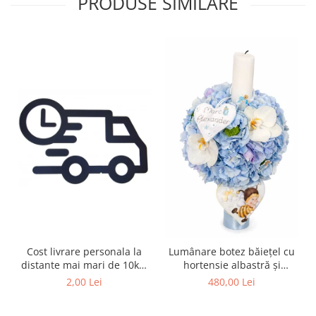
PRODUSE SIMILARE
Cost livrare personala la
Lumânare botez băiețel cu
distante mai mari de 10km
hortensie albastră și
de Iasi
orhidee – model
2,00 Lei
480,00 Lei
personalizat, livrare Iași