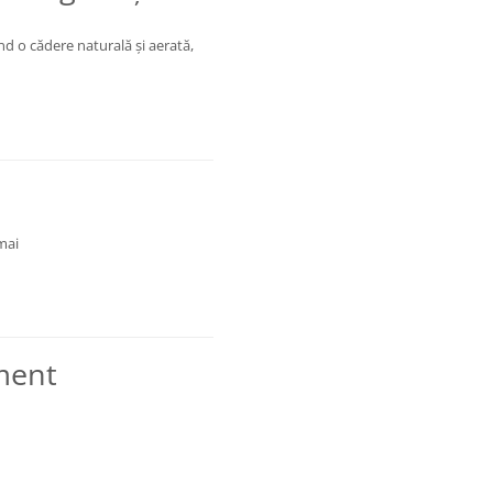
nd o cădere naturală și aerată,
 mai
ament