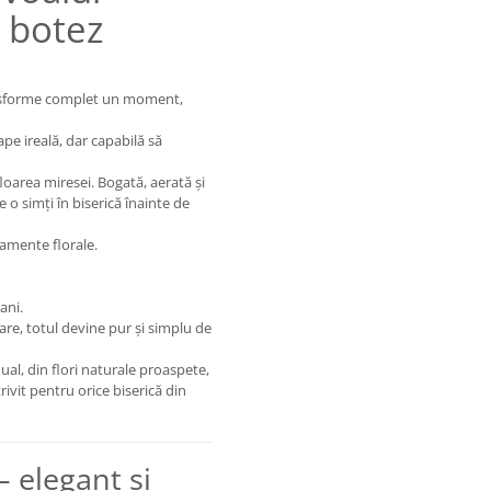
r botez
transforme complet un moment,
ape ireală, dar capabilă să
oarea miresei. Bogată, aerată și
 o simți în biserică înainte de
jamente florale.
ani.
bdare, totul devine pur și simplu de
ual, din flori naturale proaspete,
rivit pentru orice biserică din
– elegant și