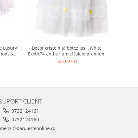
ue Luxury”
Decor cr
Decor cristelniță botez Iași „White
enopsis
Eleganc
Exotic” – anthurium și lalele premium
550,00 Lei
SUPORT CLIENTI
0732124161
0732124160
menzi@daruiesteonline.ro