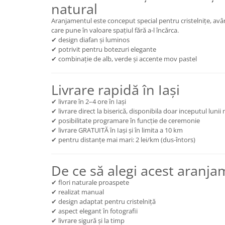
natural
Aranjamentul este conceput special pentru cristelnițe, avâ
care pune în valoare spațiul fără a-l încărca.
✔ design diafan și luminos
✔ potrivit pentru botezuri elegante
✔ combinație de alb, verde și accente mov pastel
Livrare rapidă în Iași
✔ livrare în 2–4 ore în Iași
✔ livrare direct la biserică, disponibila doar inceputul lunii
✔ posibilitate programare în funcție de ceremonie
✔ livrare GRATUITĂ în Iași și în limita a 10 km
✔ pentru distanțe mai mari: 2 lei/km (dus-întors)
De ce să alegi acest aranj
✔ flori naturale proaspete
✔ realizat manual
✔ design adaptat pentru cristelniță
✔ aspect elegant în fotografii
✔ livrare sigură și la timp