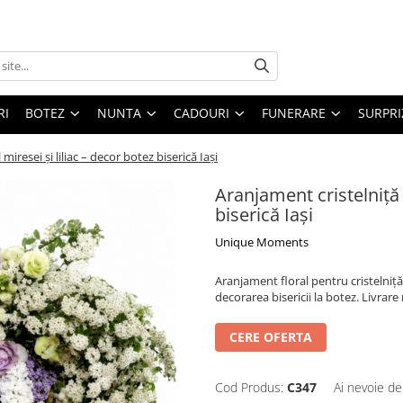
RI
BOTEZ
NUNTA
CADOURI
FUNERARE
SURPRI
miresei și liliac – decor botez biserică Iași
Aranjament cristelniță 
biserică Iași
Unique Moments
Aranjament floral pentru cristelniță r
decorarea bisericii la botez. Livrare 
CERE OFERTA
Cod Produs:
C347
Ai nevoie de