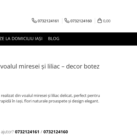
0732124161
0732124160
0,00
ZE LA DOMICILIU IAȘI
BLOG
voalul miresei și liliac – decor botez
ealizat din voalul miresei și liliac delicat, perfect pentru
rapidă în Iași, flori naturale proaspete și design elegant.
 ajutor?
0732124161
/
0732124160