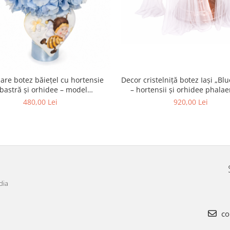
Decor cristelniță botez Iași „Bl
re botez băiețel cu hortensie
– hortensii și orhidee phala
lbastră și orhidee – model
premium
personalizat, livrare Iași
920,00 Lei
480,00 Lei
dia
co