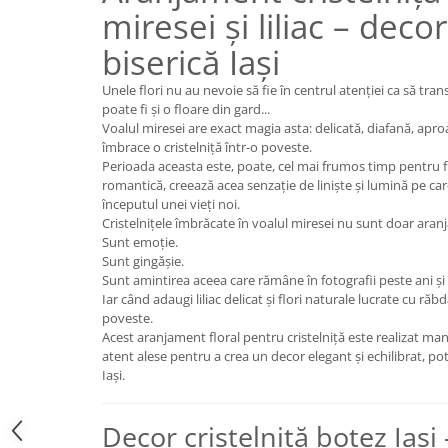
miresei și liliac – deco
biserică Iași
Unele flori nu au nevoie să fie în centrul atenției ca să 
poate fi și o floare din gard...
Voalul miresei are exact magia asta: delicată, diafană, apro
îmbrace o cristelniță într-o poveste.
Perioada aceasta este, poate, cel mai frumos timp pentru fl
romantică, creează acea senzație de liniște și lumină pe care
începutul unei vieți noi.
Cristelnițele îmbrăcate în voalul miresei nu sunt doar aran
Sunt emoție.
Sunt gingășie.
Sunt amintirea aceea care rămâne în fotografii peste ani și 
Iar când adaugi liliac delicat și flori naturale lucrate cu ră
poveste.
Acest aranjament floral pentru cristelniță este realizat man
atent alese pentru a crea un decor elegant și echilibrat, pot
Iași.
Decor cristelniță botez Iași 