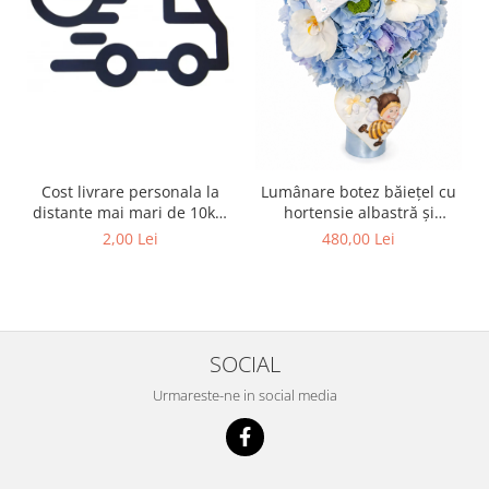
Cost livrare personala la
Lumânare botez băiețel cu
distante mai mari de 10km
hortensie albastră și
de Iasi
orhidee – model
2,00 Lei
480,00 Lei
personalizat, livrare Iași
SOCIAL
Urmareste-ne in social media