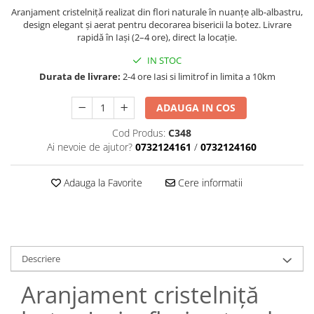
Aranjament cristelniță realizat din flori naturale în nuanțe alb-albastru,
design elegant și aerat pentru decorarea bisericii la botez. Livrare
rapidă în Iași (2–4 ore), direct la locație.
IN STOC
Durata de livrare:
2-4 ore Iasi si limitrof in limita a 10km
ADAUGA IN COS
Cod Produs:
C348
Ai nevoie de ajutor?
0732124161
/
0732124160
Adauga la Favorite
Cere informatii
Descriere
Aranjament cristelniță