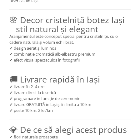
biserică din Iași.
🌸 Decor cristelniță botez Iași
– stil natural și elegant
Aranjamentul este conceput special pentru cristelnițe, cu o
cădere naturală și volum echilibrat.
✔ design aerat și luminos
✔ combinație cromatică alb-albastru premium
✔ efect vizual spectaculos în fotografii
🚚 Livrare rapidă în Iași
✔ livrare în 2–4 ore
✔ livrare direct la biserică
✔ programare în funcție de ceremonie
✔ livrare GRATUITĂ în Iași și în limita a 10 km
✔ peste 10 km: 2 lei/km
💎 De ce să alegi acest produs
✔ flori naturale proaspete